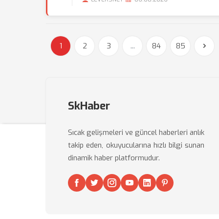
1
2
3
...
84
85
SkHaber
Sıcak gelişmeleri ve güncel haberleri anlık
takip eden, okuyucularına hızlı bilgi sunan
dinamik haber platformudur.