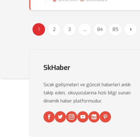
1
2
3
...
84
85
SkHaber
Sıcak gelişmeleri ve güncel haberleri anlık
takip eden, okuyucularına hızlı bilgi sunan
dinamik haber platformudur.