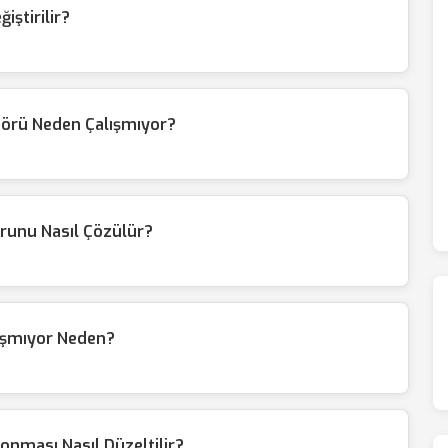
iştirilir?
örü Neden Çalışmıyor?
unu Nasıl Çözülür?
ışmıyor Neden?
nması Nasıl Düzeltilir?