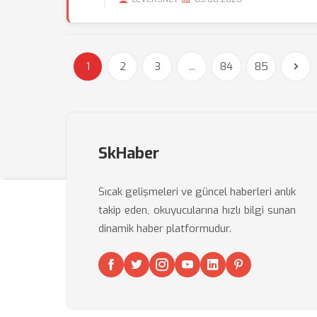
1
2
3
...
84
85
SkHaber
Sıcak gelişmeleri ve güncel haberleri anlık
takip eden, okuyucularına hızlı bilgi sunan
dinamik haber platformudur.