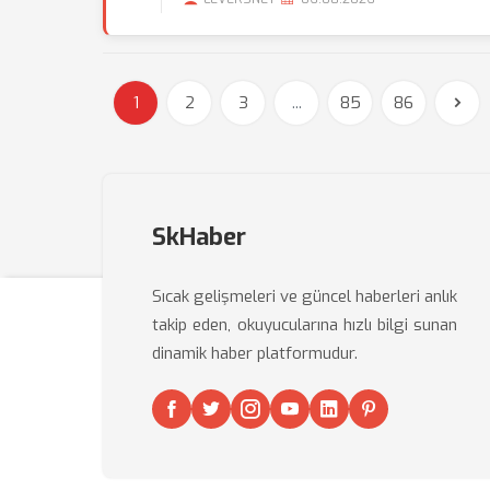
1
2
3
...
85
86
SkHaber
Sıcak gelişmeleri ve güncel haberleri anlık
takip eden, okuyucularına hızlı bilgi sunan
dinamik haber platformudur.