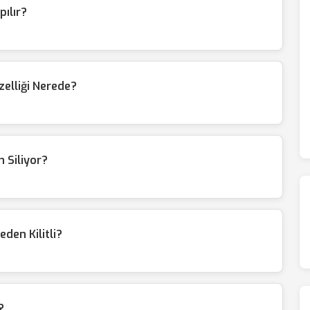
pılır?
zelliği Nerede?
 Siliyor?
den Kilitli?
?