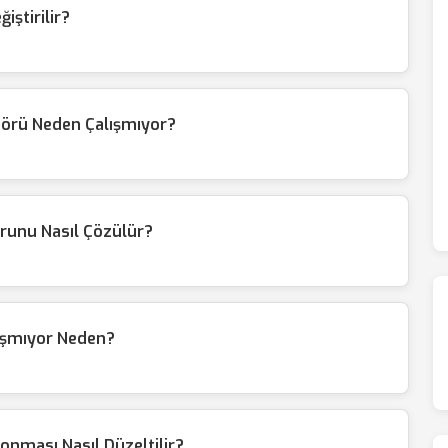
iştirilir?
örü Neden Çalışmıyor?
unu Nasıl Çözülür?
ışmıyor Neden?
nması Nasıl Düzeltilir?