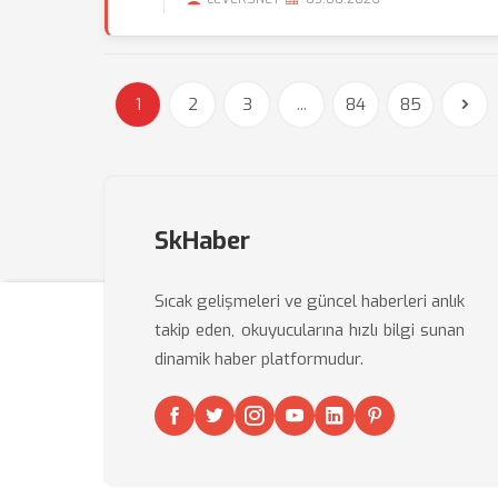
1
2
3
...
84
85
SkHaber
Sıcak gelişmeleri ve güncel haberleri anlık
takip eden, okuyucularına hızlı bilgi sunan
dinamik haber platformudur.