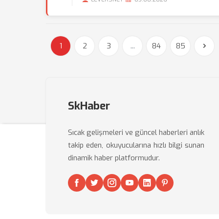
1
2
3
...
84
85
SkHaber
Sıcak gelişmeleri ve güncel haberleri anlık
takip eden, okuyucularına hızlı bilgi sunan
dinamik haber platformudur.