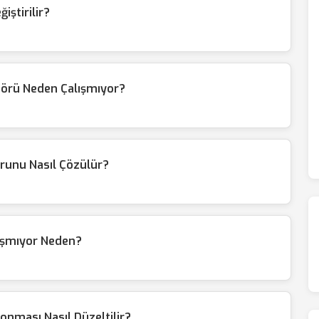
iştirilir?
örü Neden Çalışmıyor?
unu Nasıl Çözülür?
ışmıyor Neden?
nması Nasıl Düzeltilir?