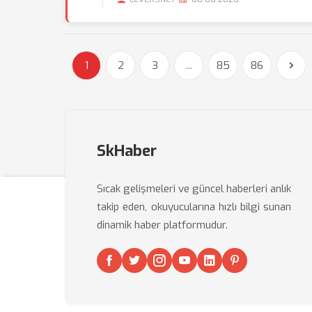
1
2
3
...
85
86
SkHaber
Sıcak gelişmeleri ve güncel haberleri anlık
takip eden, okuyucularına hızlı bilgi sunan
dinamik haber platformudur.