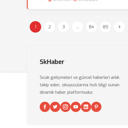
1
2
3
...
84
85
SkHaber
Sıcak gelişmeleri ve güncel haberleri anlık
takip eden, okuyucularına hızlı bilgi sunan
dinamik haber platformudur.