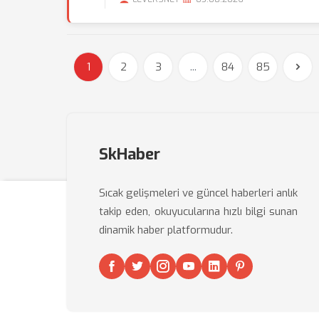
1
2
3
...
84
85
SkHaber
Sıcak gelişmeleri ve güncel haberleri anlık
takip eden, okuyucularına hızlı bilgi sunan
dinamik haber platformudur.