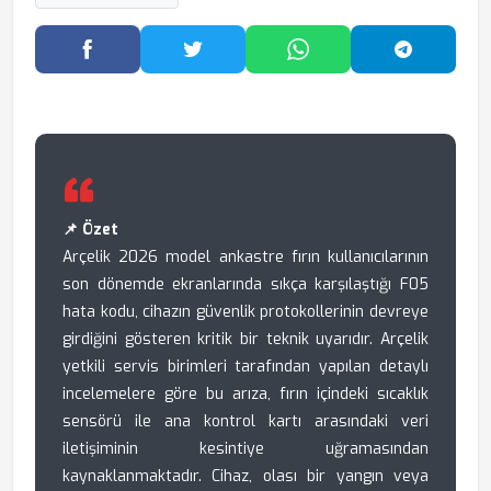
Facebook'ta Paylaş
Twitter'da Paylaş
WhatsApp'ta Paylaş
Telegram
📌 Özet
Arçelik 2026 model ankastre fırın kullanıcılarının
son dönemde ekranlarında sıkça karşılaştığı F05
hata kodu, cihazın güvenlik protokollerinin devreye
girdiğini gösteren kritik bir teknik uyarıdır. Arçelik
yetkili servis birimleri tarafından yapılan detaylı
incelemelere göre bu arıza, fırın içindeki sıcaklık
sensörü ile ana kontrol kartı arasındaki veri
iletişiminin kesintiye uğramasından
kaynaklanmaktadır. Cihaz, olası bir yangın veya