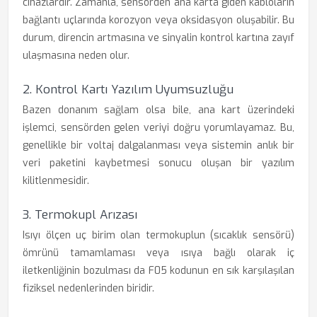
cihazlardır. Zamanla, sensörden ana karta giden kabloların
bağlantı uçlarında korozyon veya oksidasyon oluşabilir. Bu
durum, direncin artmasına ve sinyalin kontrol kartına zayıf
ulaşmasına neden olur.
2. Kontrol Kartı Yazılım Uyumsuzluğu
Bazen donanım sağlam olsa bile, ana kart üzerindeki
işlemci, sensörden gelen veriyi doğru yorumlayamaz. Bu,
genellikle bir voltaj dalgalanması veya sistemin anlık bir
veri paketini kaybetmesi sonucu oluşan bir yazılım
kilitlenmesidir.
3. Termokupl Arızası
Isıyı ölçen uç birim olan termokuplun (sıcaklık sensörü)
ömrünü tamamlaması veya ısıya bağlı olarak iç
iletkenliğinin bozulması da F05 kodunun en sık karşılaşılan
fiziksel nedenlerinden biridir.