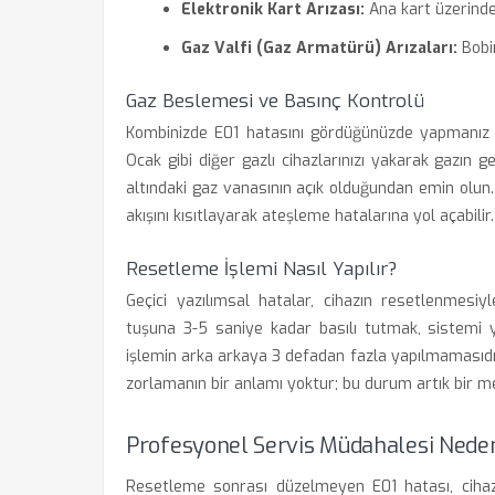
Elektronik Kart Arızası:
Ana kart üzerind
Gaz Valfi (Gaz Armatürü) Arızaları:
Bobin
Gaz Beslemesi ve Basınç Kontrolü
Kombinizde E01 hatasını gördüğünüzde yapmanız ger
Ocak gibi diğer gazlı cihazlarınızı yakarak gazın g
altındaki gaz vanasının açık olduğundan emin olun.
akışını kısıtlayarak ateşleme hatalarına yol açabilir.
Resetleme İşlemi Nasıl Yapılır?
Geçici yazılımsal hatalar, cihazın resetlenmesi
tuşuna 3-5 saniye kadar basılı tutmak, sistemi y
işlemin arka arkaya 3 defadan fazla yapılmamasıdı
zorlamanın bir anlamı yoktur; bu durum artık bir mek
Profesyonel Servis Müdahalesi Nede
Resetleme sonrası düzelmeyen E01 hatası, cihazı