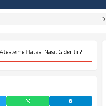
eşleme Hatası Nasıl Giderilir?
'da Paylaş
WhatsApp'ta Paylaş
Telegram'da Payl