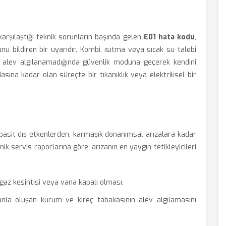
karşılaştığı teknik sorunların başında gelen
E01 hata kodu
,
u bildiren bir uyarıdır. Kombi, ısıtma veya sıcak su talebi
 alev algılanamadığında güvenlik moduna geçerek kendini
asına kadar olan süreçte bir tıkanıklık veya elektriksel bir
 basit dış etkenlerden, karmaşık donanımsal arızalara kadar
nik servis raporlarına göre, arızanın en yaygın tetikleyicileri
az kesintisi veya vana kapalı olması.
la oluşan kurum ve kireç tabakasının alev algılamasını