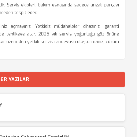
ir. Servis ekipleri, bakım esnasında sadece arızalı parçayı
nceden tespit eder.
niz açmayınız. Yetkisiz müdahaleler cihazınızı garanti
i de tehlikeye atar. 2025 yılı servis yoğunluğu göz önüne
nallar üzerinden yetkili servis randevusu oluşturmanız, çözüm
ER YAZILAR
?