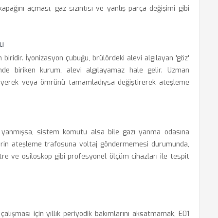
kapağını açması, gaz sızıntısı ve yanlış parça değişimi gibi
u
iridir. İyonizasyon çubuğu, brülördeki alevi algılayan 'göz'
nde biriken kurum, alevi algılayamaz hale gelir. Uzman
leyerek veya ömrünü tamamladıysa değiştirerek ateşleme
ini yanmışsa, sistem komutu alsa bile gazı yanma odasına
elerin ateşleme trafosuna voltaj göndermemesi durumunda,
e ve osiloskop gibi profesyonel ölçüm cihazları ile tespit
lışması için yıllık periyodik bakımlarını aksatmamak, E01