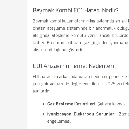
Baymak Kombi E01 Hatası Nedir?
Baymak kombi kullanıcılarının kış aylarında en sık 
cihazın ateşleme sisteminde bir anormallik olduğun
aldığında ateşleme komutu verir; ancak brülörde
kilitler. Bu durum, cihazın gaz girişinden yanma od
aksaklık olduğunu gösterir.
E01 Arızasının Temel Nedenleri
E01 hatasının arkasında yatan nedenler genellikle
geniş bir yelpazede değerlendirilebilir. 2025 yılı tek
şunlardır:
Gaz Besleme Kesintileri:
Şebeke kaynaklı g
İyonizasyon Elektrodu Sorunları:
Zaman
engellemesi.