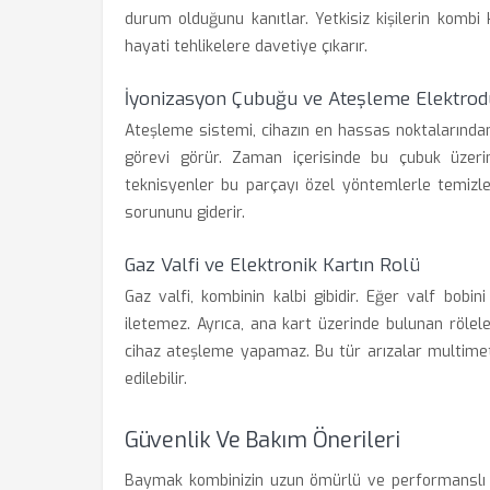
durum olduğunu kanıtlar. Yetkisiz kişilerin kombi 
hayati tehlikelere davetiye çıkarır.
İyonizasyon Çubuğu ve Ateşleme Elektrod
Ateşleme sistemi, cihazın en hassas noktalarından b
görevi görür. Zaman içerisinde bu çubuk üzeri
teknisyenler bu parçayı özel yöntemlerle temiz
sorununu giderir.
Gaz Valfi ve Elektronik Kartın Rolü
Gaz valfi, kombinin kalbi gibidir. Eğer valf bob
iletemez. Ayrıca, ana kart üzerinde bulunan röl
cihaz ateşleme yapamaz. Bu tür arızalar multimetr
edilebilir.
Güvenlik Ve Bakım Önerileri
Baymak kombinizin uzun ömürlü ve performanslı ça