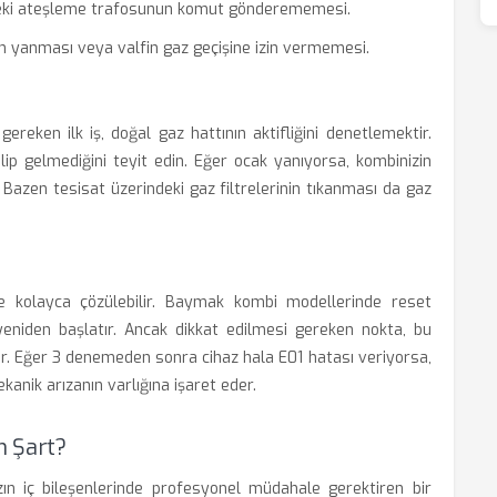
eki ateşleme trafosunun komut gönderememesi.
 yanması veya valfin gaz geçişine izin vermemesi.
eken ilk iş, doğal gaz hattının aktifliğini denetlemektir.
elip gelmediğini teyit edin. Eğer ocak yanıyorsa, kombinizin
 Bazen tesisat üzerindeki gaz filtrelerinin tıkanması da gaz
yle kolayca çözülebilir. Baymak kombi modellerinde reset
eniden başlatır. Ancak dikkat edilmesi gereken nokta, bu
r. Eğer 3 denemeden sonra cihaz hala E01 hatası veriyorsa,
anik arızanın varlığına işaret eder.
n Şart?
n iç bileşenlerinde profesyonel müdahale gerektiren bir