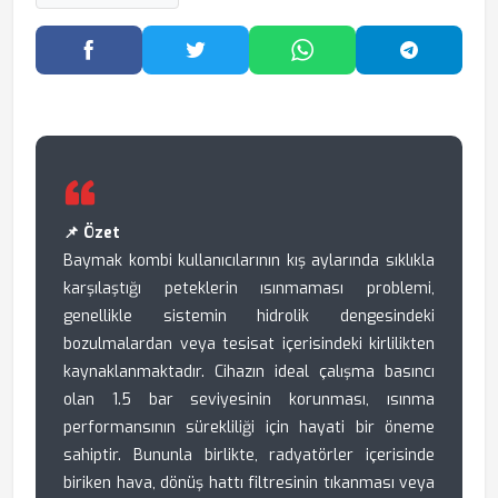
Facebook'ta Paylaş
Twitter'da Paylaş
WhatsApp'ta Paylaş
Telegram
📌 Özet
Baymak kombi kullanıcılarının kış aylarında sıklıkla
karşılaştığı peteklerin ısınmaması problemi,
genellikle sistemin hidrolik dengesindeki
bozulmalardan veya tesisat içerisindeki kirlilikten
kaynaklanmaktadır. Cihazın ideal çalışma basıncı
olan 1.5 bar seviyesinin korunması, ısınma
performansının sürekliliği için hayati bir öneme
sahiptir. Bununla birlikte, radyatörler içerisinde
biriken hava, dönüş hattı filtresinin tıkanması veya