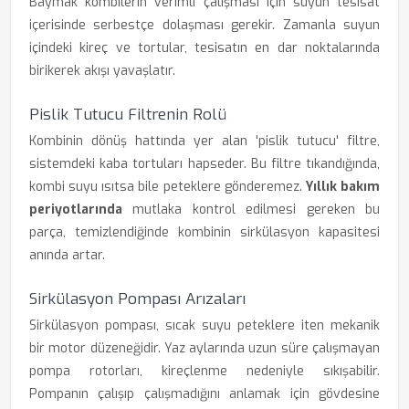
Baymak kombilerin verimli çalışması için suyun tesisat
içerisinde serbestçe dolaşması gerekir. Zamanla suyun
içindeki kireç ve tortular, tesisatın en dar noktalarında
birikerek akışı yavaşlatır.
Pislik Tutucu Filtrenin Rolü
Kombinin dönüş hattında yer alan 'pislik tutucu' filtre,
sistemdeki kaba tortuları hapseder. Bu filtre tıkandığında,
kombi suyu ısıtsa bile peteklere gönderemez.
Yıllık bakım
periyotlarında
mutlaka kontrol edilmesi gereken bu
parça, temizlendiğinde kombinin sirkülasyon kapasitesi
anında artar.
Sirkülasyon Pompası Arızaları
Sirkülasyon pompası, sıcak suyu peteklere iten mekanik
bir motor düzeneğidir. Yaz aylarında uzun süre çalışmayan
pompa rotorları, kireçlenme nedeniyle sıkışabilir.
Pompanın çalışıp çalışmadığını anlamak için gövdesine