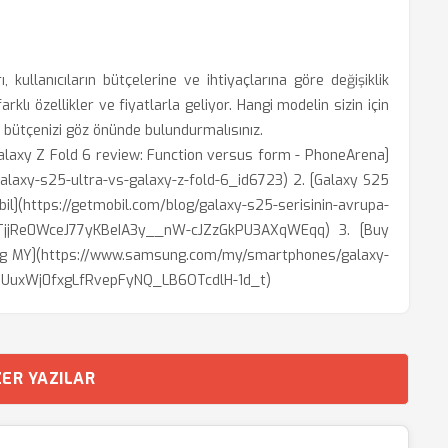
 kullanıcıların bütçelerine ve ihtiyaçlarına göre değişiklik
rklı özellikler ve fiyatlarla geliyor. Hangi modelin sizin için
e bütçenizi göz önünde bulundurmalısınız.
Galaxy Z Fold 6 review: Function versus form - PhoneArena]
axy-s25-ultra-vs-galaxy-z-fold-6_id6723) 2. [Galaxy S25
il](https://getmobil.com/blog/galaxy-s25-serisinin-avrupa-
PZwTjjRe0WceJ77yKBeIA3y__nW-cJZzGkPU3AXqWEqq) 3. [Buy
ung MY](https://www.samsung.com/my/smartphones/galaxy-
UuxWj0fxgLfRvepFyNQ_LB6OTcdlH-1d_t)
ER YAZILAR