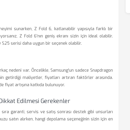
eyimi sunarken, Z Fold 6, katlanabilir yapısıyla farklı bir
sanız, Z Fold 6'nın geniş ekranı sizin için ideal olabilir.
 S25 serisi daha uygun bir seçenek olabilir.
 birkaç nedeni var. Öncelikle, Samsung'un sadece Snapdragon
n getirdiği maliyetler, fiyatları artıran faktörler arasında.
 de fiyat artışına katkıda bulunuyor.
Dikkat Edilmesi Gerekenler
 sıra garanti, servis ve satış sonrası destek gibi unsurları
uzu satın alırken, hangi depolama seçeneğinin sizin için en