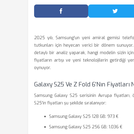
Facebook'ta Paylaş
Twitter
2025 yılı, Samsung'un yeni amiral gemisi telefo
tutkunları için heyecan verici bir dönem sunuyor. 
detaylı bir analiz yaparak, hangi modelin sizin içi
fiyatların artışı ve yeni teknolojilerin getirdiği y
oynuyor.
Galaxy S25 Ve Z Fold 6'nın Fiyatları 
Samsung Galaxy S25 serisinin Avrupa fiyatları, ö
S25'in fiyatları şu şekilde sıralanıyor:
Samsung Galaxy S25 128 GB: 973 €
Samsung Galaxy S25 256 GB: 1.036 €