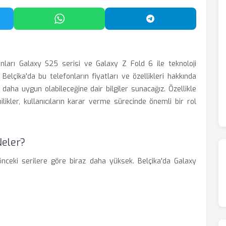
'da Paylaş
WhatsApp'ta Paylaş
Telegram'da Payl
nları Galaxy S25 serisi ve Galaxy Z Fold 6 ile teknoloji
Belçika'da bu telefonların fiyatları ve özellikleri hakkında
n daha uygun olabileceğine dair bilgiler sunacağız. Özellikle
enilikler, kullanıcıların karar verme sürecinde önemli bir rol
Neler?
nceki serilere göre biraz daha yüksek. Belçika'da Galaxy