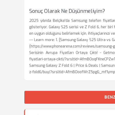
Sonuç Olarak Ne Düşünmeliyim?
2025 yılında Belçika'da Samsung telefon fiyatları,
gösteriyor. Galaxy S25 serisi ve Z Fold 6, her biri fa
en uygun olduğunu belirlemek için, ihtiyaçlarınızı v
--- Learn more: 1. [Samsung Galaxy S25 Ultra vs 
(https://www.phonearena.com/reviews/samsung-gal
Serisinin Avrupa Fiyatları Ortaya Çıktı! - Getmob
fiyatlari-ortaya-cikti/?srsltid=AfmBOoqFKneC
Samsung Galaxy Z Fold 6 | Price & Deals | Sams
z-fold6/buy/?srsltid=AfmBOoofWrZ5pgG_mf1ymp
BENZ