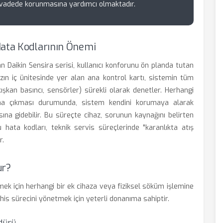
vadede korunmasına yardımcı olmaktadır.
Hata Kodlarının Önemi
n Daikin Sensira serisi, kullanıcı konforunu ön planda tutan
hazın iç ünitesinde yer alan ana kontrol kartı, sistemin tüm
ışkan basıncı, sensörler) sürekli olarak denetler. Herhangi
şına çıkması durumunda, sistem kendini korumaya alarak
ına gidebilir. Bu süreçte cihaz, sorunun kaynağını belirten
 hata kodları, teknik servis süreçlerinde "karanlıkta atış
r.
ur?
mek için herhangi bir ek cihaza veya fiziksel söküm işlemine
is sürecini yönetmek için yeterli donanıma sahiptir.
dürü