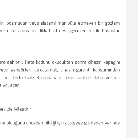
ibini bozmayan veya sistemi manipüle etmeyen bir gözlem
nra kullanıcıların dikkat etmesi gereken kritik hususlar
lere sahiptir. Hata kodunu okuduktan sonra cihazın kapağını
veya sensörleri kurcalamak, cihazın garanti kapsamından
lan her türlü fiziksel müdahale, uzun vadede daha yüksek
 yol açar.
ilde iyileştirir:
 ne olduğunu önceden bildiği için atölyeye gitmeden yerinde