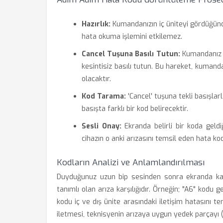
Hazırlık:
Kumandanızın iç üniteyi gördüğün
hata okuma işlemini etkilemez.
Cancel Tuşuna Basılı Tutun:
Kumandanız ü
kesintisiz basılı tutun. Bu hareket, kuman
olacaktır.
Kod Tarama:
'Cancel' tuşuna tekli basışlar
basışta farklı bir kod belirecektir.
Sesli Onay:
Ekranda belirli bir koda geldi
cihazın o anki arızasını temsil eden hata kod
Kodların Analizi ve Anlamlandırılması
Duyduğunuz uzun bip sesinden sonra ekranda kal
tanımlı olan arıza karşılığıdır. Örneğin; "A6" kodu g
kodu iç ve dış ünite arasındaki iletişim hatasını tem
iletmesi, teknisyenin arızaya uygun yedek parçayı 