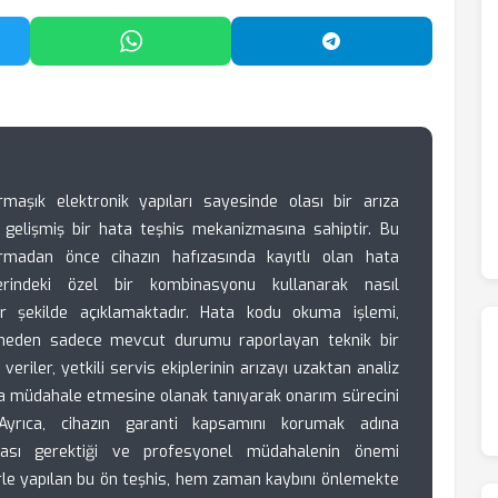
'da Paylaş
WhatsApp'ta Paylaş
Telegram'da Payl
armaşık elektronik yapıları sayesinde olası bir arıza
n gelişmiş bir hata teşhis mekanizmasına sahiptir. Bu
ğırmadan önce cihazın hafızasında kayıtlı olan hata
rindeki özel bir kombinasyonu kullanarak nasıl
bir şekilde açıklamaktadır. Hata kodu okuma işlemi,
lemeden sadece mevcut durumu raporlayan teknik bir
eriler, yetkili servis ekiplerinin arızayı uzaktan analiz
a müdahale etmesine olanak tanıyarak onarım sürecini
 Ayrıca, cihazın garanti kapsamını korumak adına
tması gerektiği ve profesyonel müdahalenin önemi
le yapılan bu ön teşhis, hem zaman kaybını önlemekte