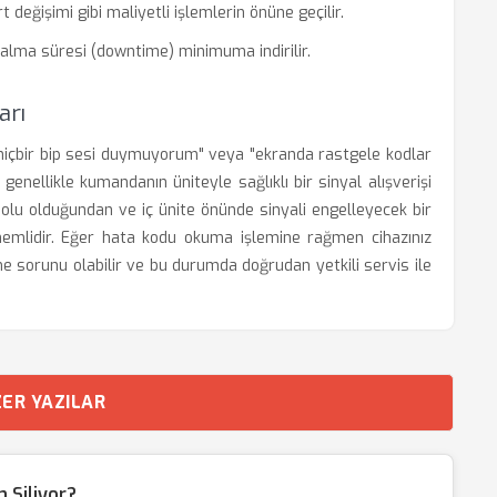
eğişimi gibi maliyetli işlemlerin önüne geçilir.
 kalma süresi (downtime) minimuma indirilir.
arı
 "hiçbir bip sesi duymuyorum" veya "ekranda rastgele kodlar
 genellikle kumandanın üniteyle sağlıklı bir sinyal alışverişi
olu olduğundan ve iç ünite önünde sinyali engelleyecek bir
nemlidir. Eğer hata kodu okuma işlemine rağmen cihazınız
me sorunu olabilir ve bu durumda doğrudan yetkili servis ile
ER YAZILAR
 Siliyor?