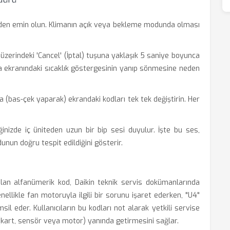
den emin olun. Klimanın açık veya bekleme modunda olması
zerindeki 'Cancel' (İptal) tuşuna yaklaşık 5 saniye boyunca
da ekranındaki sıcaklık göstergesinin yanıp sönmesine neden
la (bas-çek yaparak) ekrandaki kodları tek tek değiştirin. Her
ğinizde iç üniteden uzun bir bip sesi duyulur. İşte bu ses,
unun doğru tespit edildiğini gösterir.
an alfanümerik kod, Daikin teknik servis dokümanlarında
enellikle fan motoruyla ilgili bir sorunu işaret ederken, "U4"
sil eder. Kullanıcıların bu kodları not alarak yetkili servise
(kart, sensör veya motor) yanında getirmesini sağlar.