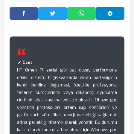
Facebook'ta Paylaş
Twitter'da Paylaş
WhatsApp'ta Paylaş
Telegram
📌 Özet
HP Omen 17 serisi gibi üst düzey performans
odaklı dizüstü bilgisayarlarda ekran parlaklığının
kendi kendine değişmesi, özellikle profesyonel
tasarım süreçlerinde veya rekabetçi oyunlarda
ciddi bir odak kaybına yol açmaktadır. Cihazın güç
yönetimi protokolleri, ortam ışığı sensörleri ve
grafik kartı sürücüleri, enerji verimliliği sağlamak
adına parlaklığı dinamik olarak yönetir. Bu durumu
kalıcı olarak kontrol altına almak için Windows güç