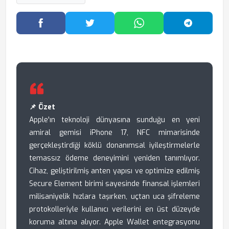
Facebook'ta Paylaş
Twitter'da Paylaş
WhatsApp'ta Paylaş
Telegram
📌 Özet
Apple'ın teknoloji dünyasına sunduğu en yeni
amiral gemisi iPhone 17, NFC mimarisinde
gerçekleştirdiği köklü donanımsal iyileştirmelerle
temassız ödeme deneyimini yeniden tanımlıyor.
Cihaz, geliştirilmiş anten yapısı ve optimize edilmiş
Secure Element birimi sayesinde finansal işlemleri
milisaniyelik hızlara taşırken, uçtan uca şifreleme
protokolleriyle kullanıcı verilerini en üst düzeyde
koruma altına alıyor. Apple Wallet entegrasyonu