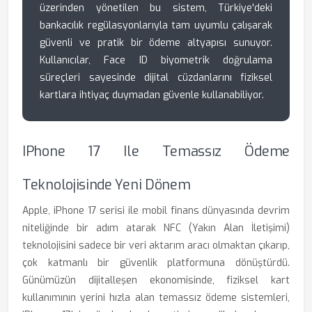
üzerinden yönetilen bu sistem, Türkiye'deki
bankacılık regülasyonlarıyla tam uyumlu çalışarak
güvenli ve pratik bir ödeme altyapısı sunuyor.
Kullanıcılar, Face ID biyometrik doğrulama
süreçleri sayesinde dijital cüzdanlarını fiziksel
kartlara ihtiyaç duymadan güvenle kullanabiliyor.
IPhone 17 Ile Temassız Ödeme
Teknolojisinde Yeni Dönem
Apple, iPhone 17 serisi ile mobil finans dünyasında devrim
niteliğinde bir adım atarak NFC (Yakın Alan İletişimi)
teknolojisini sadece bir veri aktarım aracı olmaktan çıkarıp,
çok katmanlı bir güvenlik platformuna dönüştürdü.
Günümüzün dijitalleşen ekonomisinde, fiziksel kart
kullanımının yerini hızla alan temassız ödeme sistemleri,