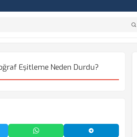
otoğraf Eşitleme Neden Durdu?
'da Paylaş
WhatsApp'ta Paylaş
Telegram'da Payl