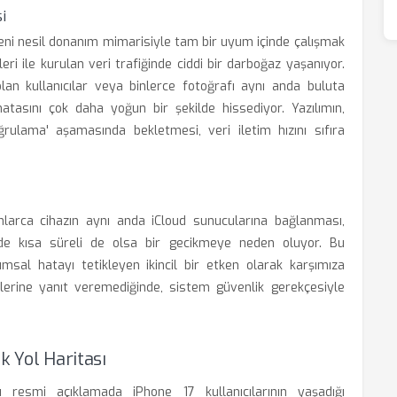
i
 yeni nesil donanım mimarisiyle tam bir uyum içinde çalışmak
leri ile kurulan veri trafiğinde ciddi bir darboğaz yaşanıyor.
olan kullanıcılar veya binlerce fotoğrafı aynı anda buluta
tasını çok daha yoğun bir şekilde hissediyor. Yazılımın,
rulama' aşamasında bekletmesi, veri iletim hızını sıfıra
yonlarca cihazın aynı anda iCloud sunucularına bağlanması,
inde kısa süreli de olsa bir gecikmeye neden oluyor. Bu
lımsal hatayı tetikleyen ikincil bir etken olarak karşımıza
plerine yanıt veremediğinde, sistem güvenlik gerekçesiyle
k Yol Haritası
 resmi açıklamada iPhone 17 kullanıcılarının yaşadığı