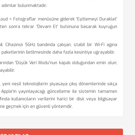
k adımlar bulunmaktadır.
loud > Fotoğraflar menüsüne giderek 'Eşitlemeyi Duraklat'
dikten sonra tekrar 'Devam Et' butonuna basarak kuyruğun
i:
Cihazınızı 5GHz bandında çalışan, stabil bir Wi-Fi ağına
 paketlerinin iletilmesinde daha fazla kesintiye uğrayabilir.
arından 'Düşük Veri Modu'nun kapalı olduğundan emin olun;
ayabilir.
, yeni nesil teknolojilerin piyasaya çıkış dönemlerinde sıkça
ir. Apple'ın yayınlayacağı güncelleme ile sistemin tamamen
da kullanıcıların verilerini harici bir disk veya bilgisayar
üne geçmek için en güvenli yöntemdir.