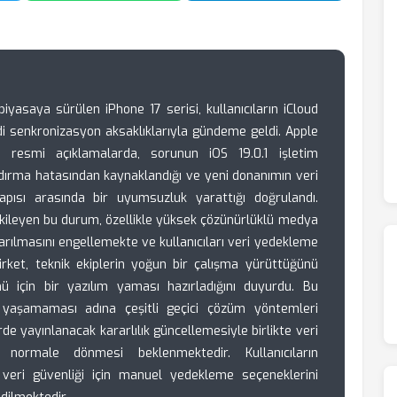
iyasaya sürülen iPhone 17 serisi, kullanıcıların iCloud
di senkronizasyon aksaklıklarıyla gündeme geldi. Apple
n resmi açıklamalarda, sorunun iOS 19.0.1 işletim
ndırma hatasından kaynaklandığı ve yeni donanımın veri
yapısı arasında bir uyumsuzluk yarattığı doğrulandı.
etkileyen bu durum, özellikle yüksek çözünürlüklü medya
arılmasını engellemekte ve kullanıcıları veri yedekleme
irket, teknik ekiplerin yoğun bir çalışma yürüttüğünü
ü için bir yazılım yaması hazırladığını duyurdu. Bu
t yaşamaması adına çeşitli geçici çözüm yöntemleri
de yayınlanacak kararlılık güncellemesiyle birlikte veri
normale dönmesi beklenmektedir. Kullanıcıların
 veri güvenliği için manuel yedekleme seçeneklerini