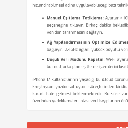
hızlandırabilmesi adına uygulayabileceği bazı tekni
Manuel Eşitleme Tetikleme:
Ayarlar > iC
seçeneğine tıklayın. Birkaç dakika bekle
yeniden taranmasını sağlayın.
Ağ Yapılandırmasının Optimize Edilmes
bağlayın. 2.4GHz ağları, yüksek boyutlu veri
Düşük Veri Modunu Kapatın:
Wi-Fi ayarl
bu mod, arka plan eşitleme işlemlerini kısıtl
iPhone 17 kullanıcılarının yaşadığı bu iCloud sorunu
karşılaşılan yazılımsal uyum süreçlerinden birid
kararlı hale gelmesi beklenmektedir. Bu süre zarfın
üzerinden yedeklemeleri, olası veri kayıplarının ön