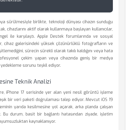
dilmektedir.
aya sürülmesiyle birlikte, teknoloji dünyası cihazın sunduğu
k, cihazlarını aktif olarak kullanmaya başlayan kullanıcılar,
ngel ile karşılaştı. Apple Destek forumlarında ve sosyal
, cihaz galerisindeki yüksek çözünürlüklü fotoğrafların ve
şitlemediğini, sürecin sürekli olarak takılı kaldığını veya hata
profesyonel çekim yapan veya cihazında geniş bir medya
ri yedekleme sorunu teşkil ediyor.
sine Teknik Analizi
öre, iPhone 17 serisinde yer alan yeni nesil görüntü işleme
aşık bir veri paketi doğrulaması talep ediyor. Mevcut iOS 19
leminin yarıda kesilmesine yol açarak, arka planda çalışan
 Bu durum, basit bir bağlantı hatasından ziyade, işletim
r uyumsuzluktan kaynaklanıyor.