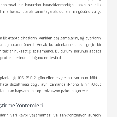
nanımsal bir kusurdan kaynaklanmadığını kesin bir dille
landırma hatası' olarak tanımlayarak, donanımın gücüne vurgu
 ilk etapta cihazlarını yeniden başlatmalarını, ağ ayarlarını
rar açmalarını önerdi. Ancak, bu adımların sadece geçici bir
 tekrar nüksettiği gözlemlendi. Bu durum, sorunun sadece
 protokollerinde olduğunu netleştirdi.
 planladığı iOS 19.0.2 güncellemesiyle bu sorunun kökten
hata düzeltmesi değil, aynı zamanda iPhone 17'nin iCloud
ılandıran kapsamlı bir optimizasyon paketini içerecek.
leştirme Yöntemleri
cıların veri kaybı yaşamaması ve senkronizasyon sürecini