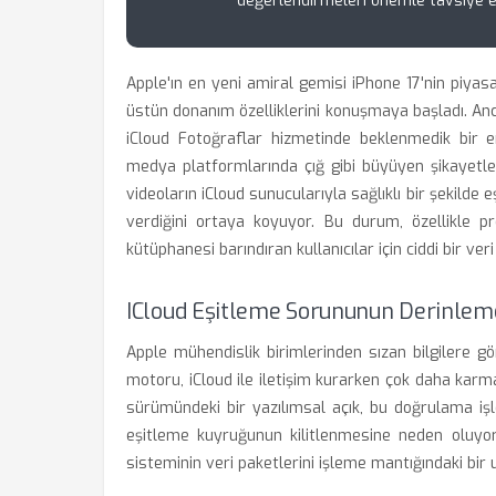
değerlendirmeleri önemle tavsiye e
Apple'ın en yeni amiral gemisi iPhone 17'nin piyas
üstün donanım özelliklerini konuşmaya başladı. Anca
iCloud Fotoğraflar hizmetinde beklenmedik bir e
medya platformlarında çığ gibi büyüyen şikayetler
videoların iCloud sunucularıyla sağlıklı bir şekilde e
verdiğini ortaya koyuyor. Bu durum, özellikle 
kütüphanesi barındıran kullanıcılar için ciddi bir ve
ICloud Eşitleme Sorununun Derinleme
Apple mühendislik birimlerinden sızan bilgilere g
motoru, iCloud ile iletişim kurarken çok daha karm
sürümündeki bir yazılımsal açık, bu doğrulama iş
eşitleme kuyruğunun kilitlenmesine neden oluyor.
sisteminin veri paketlerini işleme mantığındaki bi