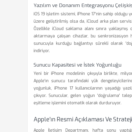
Yazılım ve Donanım Entegrasyonu Çelişkis
iOS 19 işletim sistemi, iPhone 17'nin sahip olduğu
üzere geliştirilmiş olsa da, iCloud arka plan servis
Özellikle iCloud saklama alanı sınıra yaklaşmış 
aktarmaya çalışan cihazlar, bu senkronizasyon ha
sunucuyla kurduğu bağlantıyı sürekli olarak 'doğ
indiriyor.
Sunucu Kapasitesi ve İstek Yoğunluğu
Yeni bir iPhone modelinin çıkışıyla birlikte, mil
Apple'ın sunucu tarafındaki yük dengeleyiciler
yoğunluk, iPhone 17 kullanıcılarının yaşadığı yazı
çıkıyor. Sunucular, gelen yoğun 'doğrulama' tale
eşitleme işlemini otomatik olarak durduruyor.
Apple'ın Resmi Açıklaması Ve Strateji
Apple İletişim Departmanı, hafta sonu yaptığı