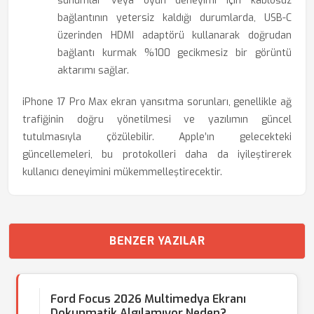
sunumlar veya oyun deneyimi için kablosuz
bağlantının yetersiz kaldığı durumlarda, USB-C
üzerinden HDMI adaptörü kullanarak doğrudan
bağlantı kurmak %100 gecikmesiz bir görüntü
aktarımı sağlar.
iPhone 17 Pro Max ekran yansıtma sorunları, genellikle ağ
trafiğinin doğru yönetilmesi ve yazılımın güncel
tutulmasıyla çözülebilir. Apple’ın gelecekteki
güncellemeleri, bu protokolleri daha da iyileştirerek
kullanıcı deneyimini mükemmelleştirecektir.
BENZER YAZILAR
Ford Focus 2026 Multimedya Ekranı
Dokunmatik Algılamıyor Neden?