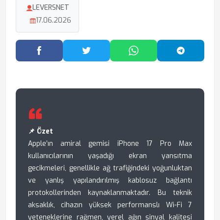
LEVERSNET
17.06.2026
Facebook'ta Paylaş
Twitter'da Paylaş
WhatsApp'ta Paylaş
Telegram
📌 Özet
Apple’ın amiral gemisi iPhone 17 Pro Max
kullanıcılarının yaşadığı ekran yansıtma
gecikmeleri, genellikle ağ trafiğindeki yoğunluktan
ve yanlış yapılandırılmış kablosuz bağlantı
protokollerinden kaynaklanmaktadır. Bu teknik
aksaklık, cihazın yüksek performanslı Wi-Fi 7
yeteneklerine rağmen, yerel ağın sinyal kalitesi