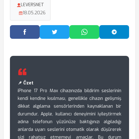
LEVERSNET
18.05.2026
Facebook'ta Paylaş
Twitter'da Paylaş
WhatsApp'ta Paylaş
Telegram
📌 Özet
iPhone 17 Pro Max cihazınızda bildirim seslerinin
kendi kendine kısılması, genellikle cihazın gelişmiş
dikkat algılama sensörlerinden kaynaklanan bir
durumdur. Apple, kullanıcı deneyimini iyileştirmek
adına telefonun yüzünüze baktığınızı algıladığı
anlarda uyarı seslerini otomatik olarak düşürerek
sizi rahatsız etmemeyi amaçlar. Bu durum