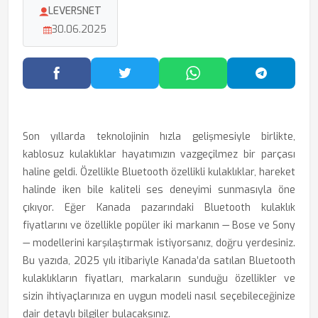
LEVERSNET
30.06.2025
Facebook'ta Paylaş
Twitter'da Paylaş
WhatsApp'ta Paylaş
Telegram
Son yıllarda teknolojinin hızla gelişmesiyle birlikte,
kablosuz kulaklıklar hayatımızın vazgeçilmez bir parçası
haline geldi. Özellikle Bluetooth özellikli kulaklıklar, hareket
halinde iken bile kaliteli ses deneyimi sunmasıyla öne
çıkıyor. Eğer Kanada pazarındaki Bluetooth kulaklık
fiyatlarını ve özellikle popüler iki markanın — Bose ve Sony
— modellerini karşılaştırmak istiyorsanız, doğru yerdesiniz.
Bu yazıda, 2025 yılı itibariyle Kanada’da satılan Bluetooth
kulaklıkların fiyatları, markaların sunduğu özellikler ve
sizin ihtiyaçlarınıza en uygun modeli nasıl seçebileceğinize
dair detaylı bilgiler bulacaksınız.