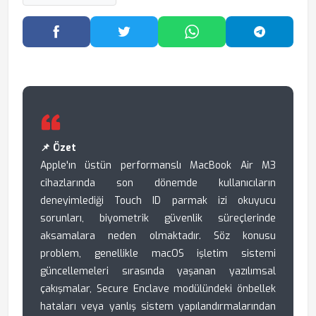
Facebook'ta Paylaş
Twitter'da Paylaş
WhatsApp'ta Paylaş
Telegram
📌 Özet
Apple'ın üstün performanslı MacBook Air M3
cihazlarında son dönemde kullanıcıların
deneyimlediği Touch ID parmak izi okuyucu
sorunları, biyometrik güvenlik süreçlerinde
aksamalara neden olmaktadır. Söz konusu
problem, genellikle macOS işletim sistemi
güncellemeleri sırasında yaşanan yazılımsal
çakışmalar, Secure Enclave modülündeki önbellek
hataları veya yanlış sistem yapılandırmalarından