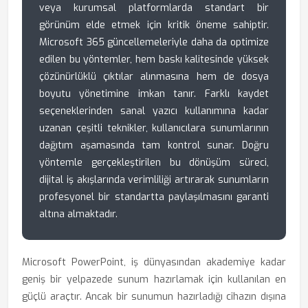
veya kurumsal platformlarda standart bir
görünüm elde etmek için kritik öneme sahiptir.
Microsoft 365 güncellemeleriyle daha da optimize
edilen bu yöntemler, hem baskı kalitesinde yüksek
çözünürlüklü çıktılar alınmasına hem de dosya
boyutu yönetimine imkan tanır. Farklı kaydet
seçeneklerinden sanal yazıcı kullanımına kadar
uzanan çeşitli teknikler, kullanıcılara sunumlarının
dağıtım aşamasında tam kontrol sunar. Doğru
yöntemle gerçekleştirilen bu dönüşüm süreci,
dijital iş akışlarında verimliliği artırarak sunumların
profesyonel bir standartta paylaşılmasını garanti
altına almaktadır.
Microsoft PowerPoint, iş dünyasından akademiye kadar
geniş bir yelpazede sunum hazırlamak için kullanılan en
güçlü araçtır. Ancak bir sunumun hazırladığı cihazın dışına