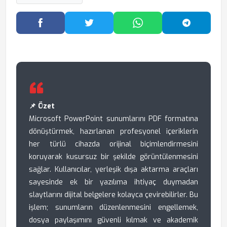
Facebook'ta Paylaş
Twitter'da Paylaş
WhatsApp'ta Paylaş
Telegram
📌 Özet
Microsoft PowerPoint sunumlarını PDF formatına
dönüştürmek, hazırlanan profesyonel içeriklerin
her türlü cihazda orijinal biçimlendirmesini
koruyarak kusursuz bir şekilde görüntülenmesini
sağlar. Kullanıcılar, yerleşik dışa aktarma araçları
sayesinde ek bir yazılıma ihtiyaç duymadan
slaytlarını dijital belgelere kolayca çevirebilirler. Bu
işlem; sunumların düzenlenmesini engellemek,
dosya paylaşımını güvenli kılmak ve akademik