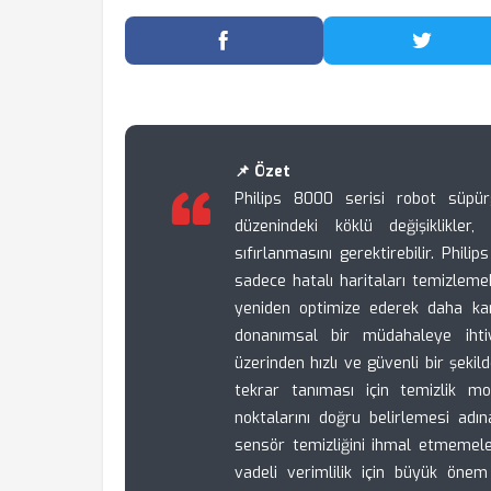
Facebook'ta Paylaş
Twitter
📌 Özet
Philips 8000 serisi robot süpür
düzenindeki köklü değişiklikle
sıfırlanmasını gerektirebilir. Phi
sadece hatalı haritaları temizlem
yeniden optimize ederek daha kara
donanımsal bir müdahaleye ihti
üzerinden hızlı ve güvenli bir şekil
tekrar tanıması için temizlik 
noktalarını doğru belirlemesi adına
sensör temizliğini ihmal etmemele
vadeli verimlilik için büyük önem