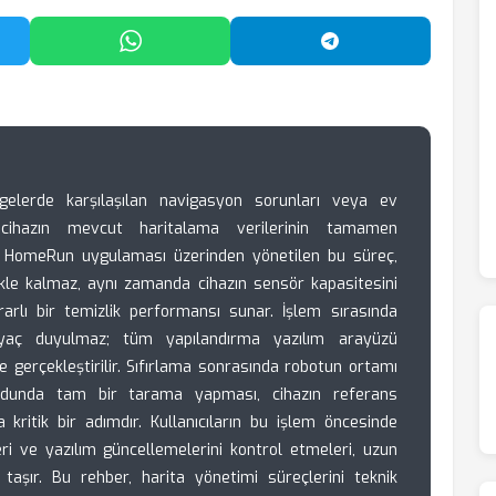
'da Paylaş
WhatsApp'ta Paylaş
Telegram'da Payl
gelerde karşılaşılan navigasyon sorunları veya ev
r, cihazın mevcut haritalama verilerinin tamamen
lips HomeRun uygulaması üzerinden yönetilen bu süreç,
ekle kalmaz, aynı zamanda cihazın sensör kapasitesini
rlı bir temizlik performansı sunar. İşlem sırasında
yaç duyulmaz; tüm yapılandırma yazılım arayüzü
de gerçekleştirilir. Sıfırlama sonrasında robotun ortamı
modunda tam bir tarama yapması, cihazın referans
 kritik bir adımdır. Kullanıcıların bu işlem öncesinde
ri ve yazılım güncellemelerini kontrol etmeleri, uzun
 taşır. Bu rehber, harita yönetimi süreçlerini teknik