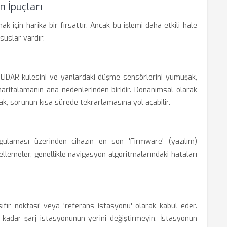
n İpuçları
mak için harika bir fırsattır. Ancak bu işlemi daha etkili hale
suslar vardır:
 LIDAR kulesini ve yanlardaki düşme sensörlerini yumuşak,
 haritalamanın ana nedenlerinden biridir. Donanımsal olarak
ak, sorunun kısa sürede tekrarlamasına yol açabilir.
ulaması üzerinden cihazın en son 'Firmware' (yazılım)
llemeler, genellikle navigasyon algoritmalarındaki hataları
sıfır noktası' veya 'referans istasyonu' olarak kabul eder.
e kadar şarj istasyonunun yerini değiştirmeyin. İstasyonun