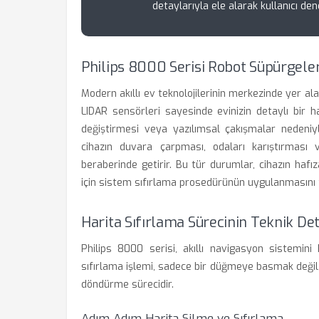
detaylarıyla ele alarak kullanıcı de
Philips 8000 Serisi Robot Süpürgele
Modern akıllı ev teknolojilerinin merkezinde yer al
LIDAR sensörleri sayesinde evinizin detaylı bir h
değiştirmesi veya yazılımsal çakışmalar nedeniyle 
cihazın duvara çarpması, odaları karıştırması
beraberinde getirir. Bu tür durumlar, cihazın haf
için sistem sıfırlama prosedürünün uygulanmasını z
Harita Sıfırlama Sürecinin Teknik D
Philips 8000 serisi, akıllı navigasyon sistemin
sıfırlama işlemi, sadece bir düğmeye basmak değil,
döndürme sürecidir.
Adım Adım Harita Silme ve Sıfırlama