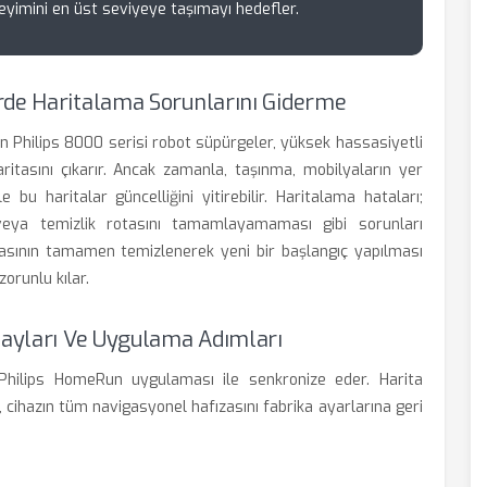
neyimini en üst seviyeye taşımayı hedefler.
rde Haritalama Sorunlarını Giderme
an Philips 8000 serisi robot süpürgeler, yüksek hassasiyetli
aritasını çıkarır. Ancak zamanla, taşınma, mobilyaların yer
bu haritalar güncelliğini yitirebilir. Haritalama hataları;
 veya temizlik rotasını tamamlayamaması gibi sorunları
ızasının tamamen temizlenerek yeni bir başlangıç yapılması
orunlu kılar.
etayları Ve Uygulama Adımları
i Philips HomeRun uygulaması ile senkronize eder. Harita
 cihazın tüm navigasyonel hafızasını fabrika ayarlarına geri