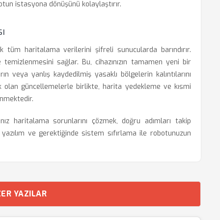
otun istasyona dönüşünü kolaylaştırır.
sı
k tüm haritalama verilerini şifreli sunucularda barındırır.
de temizlenmesini sağlar. Bu, cihazınızın tamamen yeni bir
ın veya yanlış kaydedilmiş yasaklı bölgelerin kalıntılarını
 olan güncellemelerle birlikte, harita yedekleme ve kısmi
enmektedir.
nız haritalama sorunlarını çözmek, doğru adımları takip
el yazılım ve gerektiğinde sistem sıfırlama ile robotunuzun
ER YAZILAR