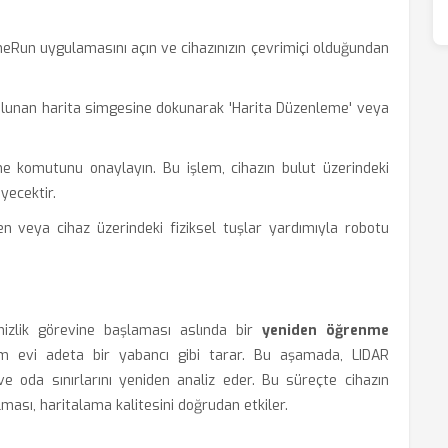
eRun uygulamasını açın ve cihazınızın çevrimiçi olduğundan
unan harita simgesine dokunarak 'Harita Düzenleme' veya
e komutunu onaylayın. Bu işlem, cihazın bulut üzerindeki
eyecektir.
 veya cihaz üzerindeki fiziksel tuşlar yardımıyla robotu
emizlik görevine başlaması aslında bir
yeniden öğrenme
üm evi adeta bir yabancı gibi tarar. Bu aşamada, LIDAR
 ve oda sınırlarını yeniden analiz eder. Bu süreçte cihazın
ası, haritalama kalitesini doğrudan etkiler.