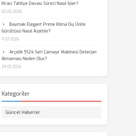
Kiracı Tahliye Davası Süreci Nasıl İşler?
02.06.2026
aş
Baymak Elegant Prime Klima Dış Ünite
Gürültüsü Nasıl Azaltılır?
11.07.2026
Arçelik 9124 Seri Çamaşır Makinesi Deterjan
Almaması Neden Olur?
29.07.2026
Kategoriler
Güncel Haberler