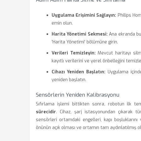
Uygulama Erişimini Sağlayın:
Philips Hom
emin olun.
Harita Yönetimi Sekmesi:
Ana ekranda bul
'Harita Yönetimi' bölümüne girin.
Verileri Temizleyin:
Mevcut haritayı silm
kayıtlı verilerini ve yerel önbelleğini temizl
Cihazı Yeniden Başlatın:
Uygulama içinden
yeniden başlatın.
Sensörlerin Yeniden Kalibrasyonu
Sıfırlama işlemi bittikten sonra, robotun ilk t
sürecidir
. Cihaz, şarj istasyonundan çıkarak t
sensörleri ortamdaki engelleri, kapı boşluklarını
önünün açık olması ve ortamın tam aydınlatılmış olm