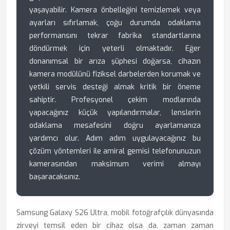
yaşayabilir. Kamera önbelleğini temizlemek veya
ayarları sıfırlamak, çoğu durumda odaklama
performansını tekrar fabrika standartlarına
döndürmek için yeterli olmaktadır. Eğer
donanımsal bir arıza şüphesi doğarsa, cihazın
kamera modülünü fiziksel darbelerden korumak ve
yetkili servis desteği almak kritik bir öneme
sahiptir. Profesyonel çekim modlarında
yapacağınız küçük yapılandırmalar, lenslerin
odaklama mesafesini doğru ayarlamanıza
yardımcı olur. Adım adım uygulayacağınız bu
çözüm yöntemleri ile amiral gemisi telefonunuzun
kamerasından maksimum verimi almayı
başaracaksınız.
Samsung Galaxy S26 Ultra, mobil fotoğrafçılık dünyasında
zirveyi temsil eden bir cihaz olsa da, zaman zaman