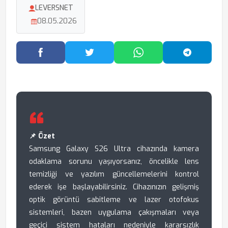
LEVERSNET
08.05.2026
Facebook'ta Paylaş
Twitter'da Paylaş
WhatsApp'ta Paylaş
Telegram
📌 Özet
Samsung Galaxy S26 Ultra cihazında kamera
odaklama sorunu yaşıyorsanız, öncelikle lens
temizliği ve yazılım güncellemelerini kontrol
ederek işe başlayabilirsiniz. Cihazınızın gelişmiş
optik görüntü sabitleme ve lazer otofokus
sistemleri, bazen uygulama çakışmaları veya
geçici sistem hataları nedeniyle kararsızlık