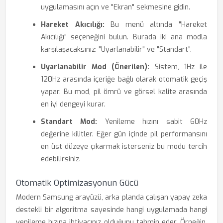
uygulamasını açın ve "Ekran" sekmesine gidin.
Hareket Akıcılığı:
Bu menü altında "Hareket
Akıcılığı" seçeneğini bulun. Burada iki ana modla
karşılaşacaksınız: "Uyarlanabilir" ve "Standart".
Uyarlanabilir Mod (Önerilen):
Sistem, 1Hz ile
120Hz arasında içeriğe bağlı olarak otomatik geçiş
yapar. Bu mod, pil ömrü ve görsel kalite arasında
en iyi dengeyi kurar.
Standart Mod:
Yenileme hızını sabit 60Hz
değerine kilitler. Eğer gün içinde pil performansını
en üst düzeye çıkarmak isterseniz bu modu tercih
edebilirsiniz.
Otomatik Optimizasyonun Gücü
Modern Samsung arayüzü, arka planda çalışan yapay zeka
destekli bir algoritma sayesinde hangi uygulamada hangi
yenileme hızına ihtiyacınız olduğunu tahmin eder. Örneğin,