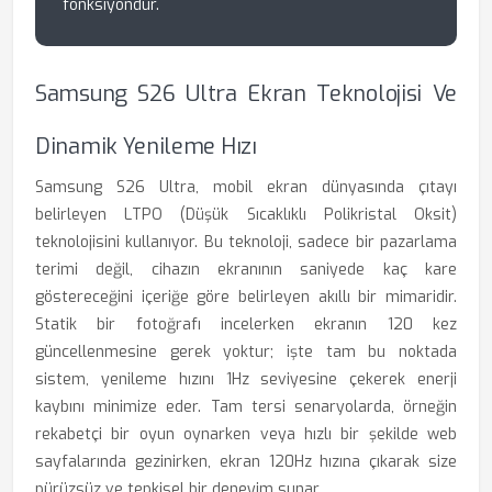
fonksiyondur.
Samsung S26 Ultra Ekran Teknolojisi Ve
Dinamik Yenileme Hızı
Samsung S26 Ultra, mobil ekran dünyasında çıtayı
belirleyen LTPO (Düşük Sıcaklıklı Polikristal Oksit)
teknolojisini kullanıyor. Bu teknoloji, sadece bir pazarlama
terimi değil, cihazın ekranının saniyede kaç kare
göstereceğini içeriğe göre belirleyen akıllı bir mimaridir.
Statik bir fotoğrafı incelerken ekranın 120 kez
güncellenmesine gerek yoktur; işte tam bu noktada
sistem, yenileme hızını 1Hz seviyesine çekerek enerji
kaybını minimize eder. Tam tersi senaryolarda, örneğin
rekabetçi bir oyun oynarken veya hızlı bir şekilde web
sayfalarında gezinirken, ekran 120Hz hızına çıkarak size
pürüzsüz ve tepkisel bir deneyim sunar.