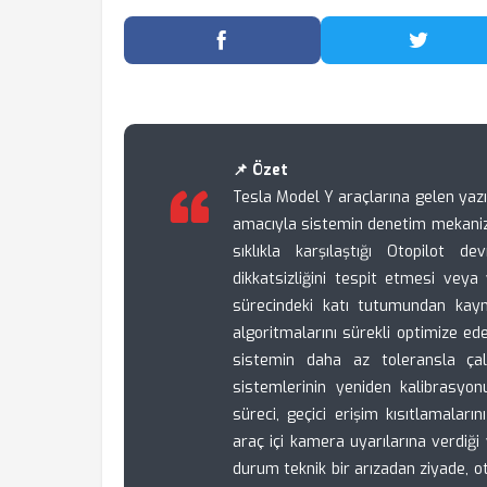
Facebook'ta Paylaş
Twitter
📌 Özet
Tesla Model Y araçlarına gelen yaz
amacıyla sistemin denetim mekanizm
sıklıkla karşılaştığı Otopilot 
dikkatsizliğini tespit etmesi veya 
sürecindeki katı tutumundan kayn
algoritmalarını sürekli optimize e
sistemin daha az toleransla ça
sistemlerinin yeniden kalibrasy
süreci, geçici erişim kısıtlamaları
araç içi kamera uyarılarına verdiği y
durum teknik bir arızadan ziyade, o