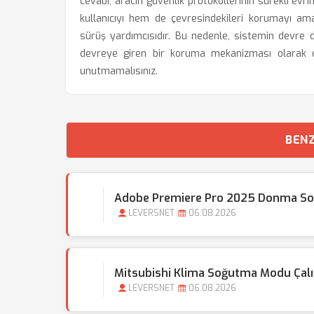
cevabı, aracın güvenlik protokollerinin sürekli ev
kullanıcıyı hem de çevresindekileri korumayı ama
sürüş yardımcısıdır. Bu nedenle, sistemin devre dı
devreye giren bir koruma mekanizması olarak 
unutmamalısınız.
BENZ
Adobe Premiere Pro 2025 Donma Sor
LEVERSNET
06.08.2026
Mitsubishi Klima Soğutma Modu Çal
LEVERSNET
06.08.2026