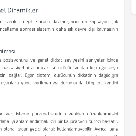
mel Dinamikler
l verileri değil, sürücü davranışlarını da kapsayan çok
üncelleme sonrası sistemin daha sık devre dışı kalmasının
rılması
ş pozisyonunu ve genel dikkat seviyesini saniyeler içinde
n hassasiyetini artırarak, sürücünün yoldan koptuğu veya
esini sağlar. Eğer sistem, sürücünün dikkatinin dağıldığını
bu uyarılara yanıt verilmemesi durumunda Otopilot kendini
ör veri işleme parametrelerinin yeniden düzenlenmesini
daha iyi anlamlandırmak için bir kalibrasyon süreci başlatır.
 olana kadar geçici olarak kullanılamayabilir. Ayrıca, lens