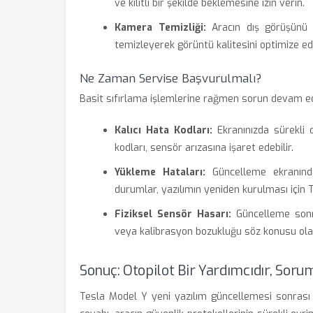
ve kilitli bir şekilde beklemesine izin verin.
Kamera Temizliği:
Aracın dış görüşünü 
temizleyerek görüntü kalitesini optimize ed
Ne Zaman Servise Başvurulmalı?
Basit sıfırlama işlemlerine rağmen sorun devam edi
Kalıcı Hata Kodları:
Ekranınızda sürekli o
kodları, sensör arızasına işaret edebilir.
Yükleme Hataları:
Güncelleme ekranında
durumlar, yazılımın yeniden kurulması için T
Fiziksel Sensör Hasarı:
Güncelleme sonras
veya kalibrasyon bozukluğu söz konusu olabi
Sonuç: Otopilot Bir Yardımcıdır, Sor
Tesla Model Y yeni yazılım güncellemesi sonrası 