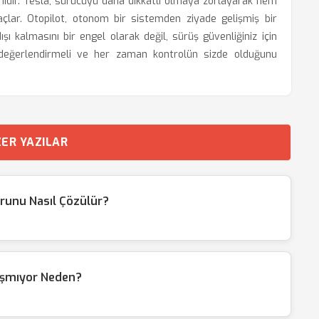
rimidir. Tesla, sürücüyü daha dikkatli olmaya zorlayarak hem
çlar. Otopilot, otonom bir sistemden ziyade gelişmiş bir
şı kalmasını bir engel olarak değil, sürüş güvenliğiniz için
değerlendirmeli ve her zaman kontrolün sizde olduğunu
ER YAZILAR
unu Nasıl Çözülür?
ışmıyor Neden?