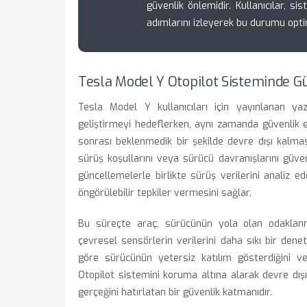
güvenlik önlemidir. Kullanıcılar, si
adımlarını izleyerek bu durumu optim
Tesla Model Y Otopilot Sisteminde G
Tesla Model Y kullanıcıları için yayınlanan ya
geliştirmeyi hedeflerken, aynı zamanda güvenlik eş
sonrası beklenmedik bir şekilde devre dışı kalmas
sürüş koşullarını veya sürücü davranışlarını güven
güncellemelerle birlikte sürüş verilerini analiz 
öngörülebilir tepkiler vermesini sağlar.
Bu süreçte araç, sürücünün yola olan odaklanm
çevresel sensörlerin verilerini daha sıkı bir dene
göre sürücünün yetersiz katılım gösterdiğini ve
Otopilot sistemini koruma altına alarak devre dışı
gerçeğini hatırlatan bir güvenlik katmanıdır.