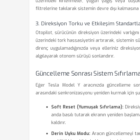
üzerindeki kirlenmeler, yoğun yağış veya düşük 
filtrelerine takılarak sistemin devre dışı kalmasına 
3. Direksiyon Torku ve Etkileşim Standartla
Otopilot, sürücünün direksiyon üzerindeki varlığını
üzerindeki tork hassasiyetini artırarak, sistemin s
direnç uygulamadığınızda veya elleriniz direksiyo
algılayarak otonom sürüşü sonlandırır.
Güncelleme Sonrası Sistem Sıfırlam
Eğer Tesla Model Y aracınızda güncelleme son
arasındaki senkronizasyonu yeniden kurmak için şu a
Soft Reset (Yumuşak Sıfırlama):
Direksiy
anda basılı tutarak ekranın yeniden başlama
kaldırır.
Derin Uyku Modu:
Aracın güncellemeyi tam