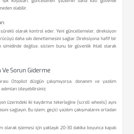
ışık koşulları, güncellenen yazılımın daha katı güvenlik
neden olabilir.
rı
 sürekli olarak kontrol eder. Yeni güncellemeler, direksiyon
ürücüyü daha sıkı denetlemesini sağlar. Direksiyona hafif bir
n simidinde değilse, sistem bunu bir güvenlik ihlali olarak
a Ve Sorun Giderme
rası Otopilot düzgün çalışmıyorsa, donanım ve yazılım
dımları izleyebilirsiniz:
on üzerindeki iki kaydırma tekerleğine (scroll wheels) aynı
sını sağlayın. Bu işlem, geçici yazılım çakışmalarını ortadan
 olarak işlemesi için yaklaşık 20-30 dakika boyunca kapalı