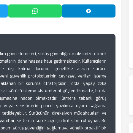
'da Paylaş
WhatsApp'ta Paylaş
Telegram'da Payl
ılım güncellemeleri, sürüş güvenliğini maksimize etmek
alarını daha hassas hale getirmektedir. Kullanıcıların
devre dışı kalma durumu, genellikle aracın sürücü
yeni güvenlik protokollerinin çevresel verileri işleme
aklanan bir koruma stratejisidir. Tesla, yapay zeka
derek sürücü izleme sistemlerini güçlendirmekte, bu da
lışmasına neden olmaktadır. Kamera tabanlı görüş
onu veya sensörlerin güncel yazılımla uyum sağlama
nı tetikleyebilir. Sürücünün direksiyon müdahaleleri ve
anıtlar, sistemin sürekliliği için kritik bir rol oynar. Bu
tonom sürüş güvenliğini sağlamaya yönelik proaktif bir