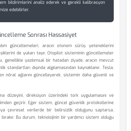
stem bildirimlerini analiz ederek ve gerekli kalibrasyon
ize edebilirler.
üncelleme Sonrası Hassasiyet
zılım güncellemeleri, aracın otonom sürüş yeteneklerini
iklerini de yukarı taşır. Otopilot sisteminin güncellemeler
ı, genellikle yazılımsal bir hatadan ziyade, aracın mevcut
lik standartları dışında algılamasından kaynaklanır. Tesla,
eden nöral ağlarını güncelleyerek, sistemin daha güvenli ve
a düzeyini, direksiyon üzerindeki tork uygulamasını ve
timden geçirir. Eğer sistem, güncel güvenlik protokollerine
ya çevresel verilerde bir belirsizlik olduğunu saptarsa,
 bırakır. Bu durum, teknolojinin bir yardımcı sistem olduğu