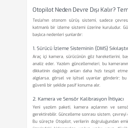
Otopilot Neden Devre Dışı Kalır? Te
Tesla'nın otonom sürüş sistemi, sadece çevrese
katmanlı bir izleme sistemi üzerine kuruludur. G
başlıca nedenleri şunlardır:
1. Sürücü İzleme Sisteminin (DMS) Sıkılaştı
Araç içi kamera, sürücünün göz hareketlerini, ba
analiz eder. Yazılım güncellemeleri, bu kameranı
dikkatinin dağıldığı anları daha hızlı tespit etm
algılarsa, görsel ve işitsel uyarılar gönderir; 
güvenli bir şekilde pasif konuma alır.
2. Kamera ve Sensör Kalibrasyon İhtiyacı
Yeni yazılım paketi, kamera açılarının ve sens
gerektirebilir. Güncelleme sonrası sistem, çevreyi 
Bu süreçte Otopilot, verilerin doğruluğundan emin