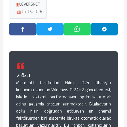
LEVERSNET
05.07.2026
Facebook'ta Paylaş
Twitter'da Paylaş
WhatsApp'ta Paylaş
Telegram
📌 Özet
Microsoft tarafından Ekim 2024 itibarıyla
kullanıma sunulan Windows 11 24H2 güncellemesi,
işletim sistemi performansını optimize etmek
adına gelişmiş araçlar sunmaktadır. Bilgisayarın
açılış hızını doğrudan etkileyen en önemli
faktörlerden biri, sistemle birlikte otomatik olarak
başlatılan yazılımlardır. Bu rehber, kullanıcıların