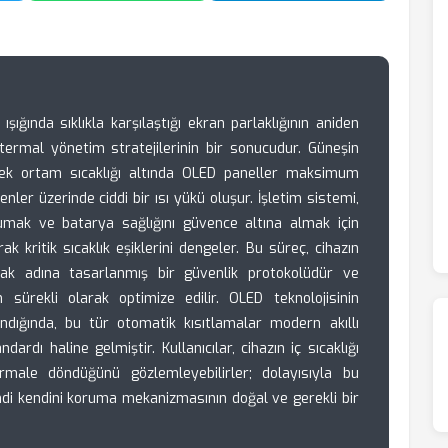
ışığında sıklıkla karşılaştığı ekran parlaklığının aniden
termal yönetim stratejilerinin bir sonucudur. Güneşin
ksek ortam sıcaklığı altında OLED paneller maksimum
şenler üzerinde ciddi bir ısı yükü oluşur. İşletim sistemi,
umak ve batarya sağlığını güvence altına almak için
ak kritik sıcaklık eşiklerini dengeler. Bu süreç, cihazın
ak adına tasarlanmış bir güvenlik protokolüdür ve
n sürekli olarak optimize edilir. OLED teknolojisinin
ndığında, bu tür otomatik kısıtlamalar modern akıllı
ardı haline gelmiştir. Kullanıcılar, cihazın iç sıcaklığı
rmale döndüğünü gözlemleyebilirler; dolayısıyla bu
ndi kendini koruma mekanizmasının doğal ve gerekli bir