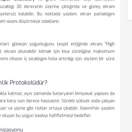
sıcaklığı 30 derecenin üzerine çıktığında ve güneş ekranı
etersiz kalabilir. Bu noktada yazılım, ekran parlaklığını
lam ısısını düşürmeye odaklanır.
leri, güneşin yoğunluğunu tespit ettiğinde ekranı "High
ekranı okunabilir kılmak için kısa süreliğine maksimum
ı cihazın iç sıcaklığını hızla artırdığı için, sistem bir süre
nlik Protokolüdür?
makla kalmaz, aynı zamanda bataryanın kimyasal yapısını da
ara karşı son derece hassastır. Sürekli yüksek ısıda çalışan
er ve şişme gibi riskler ortaya çıkabilir. Xiaomi'nin yazılım
e oluşan bu yoğun baskıyı hafifletmeyi hedefler.
imizasyonu