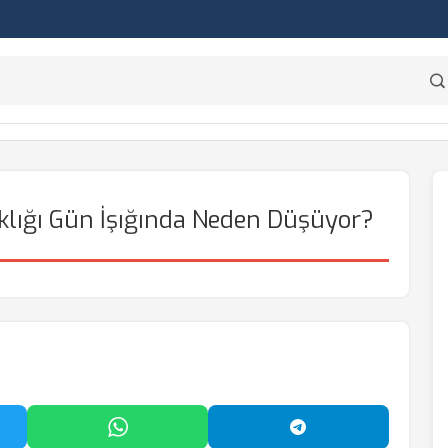
klığı Gün İşığında Neden Düşüyor?
'da Paylaş
WhatsApp'ta Paylaş
Telegram'da Payl