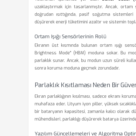
uzaklaştırmak için tasarlanmıştır. Ancak, ortam 
doğrudan ısıttığında, pasif soğutma sistemleri y
düşürerek enerji tüketimini azaltır ve sistemin top
Ortam Işığı Sensörlerinin Rolü
Ekranın üst kısmında bulunan ortam ışığı sensör
Brightness Mode" (HBM) moduna sokar. Bu mod, 
parlaklık sunar. Ancak, bu modun uzun süreli kullanım
sonra koruma moduna geçmek zorundadır.
Parlaklık Kısıtlaması Neden Bir Güve
Ekran parlaklığının kısılması, sadece ekranı koru
muhafaza eder. Lityum iyon piller, yüksek sıcaklıkl
bir bataryanın kapasitesi, zamanla kalıcı olarak düş
mühendisleri, parlaklığı düşürerek batarya üzerind
Yazılım Güncellemeleri ve Algoritma Opt