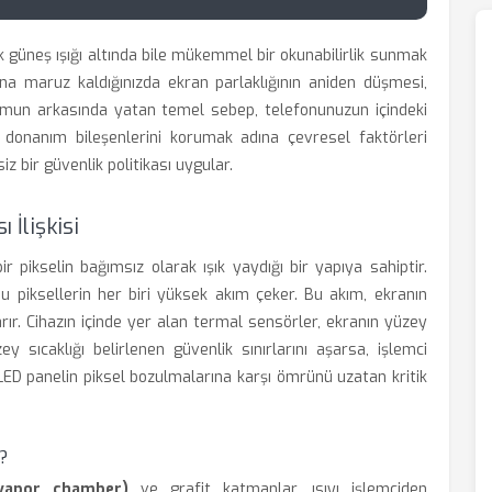
k güneş ışığı altında bile mükemmel bir okunabilirlik sunmak
ına maruz kaldığınızda ekran parlaklığının aniden düşmesi,
 durumun arkasında yatan temel sebep, telefonunuzun içindeki
z, donanım bileşenlerini korumak adına çevresel faktörleri
iz bir güvenlik politikası uygular.
 İlişkisi
r pikselin bağımsız olarak ışık yaydığı bir yapıya sahiptir.
u piksellerin her biri yüksek akım çeker. Bu akım, ekranın
arır. Cihazın içinde yer alan termal sensörler, ekranın yüzey
zey sıcaklığı belirlenen güvenlik sınırlarını aşarsa, işlemci
OLED panelin piksel bozulmalarına karşı ömrünü uzatan kritik
?
vapor chamber)
ve grafit katmanlar, ısıyı işlemciden