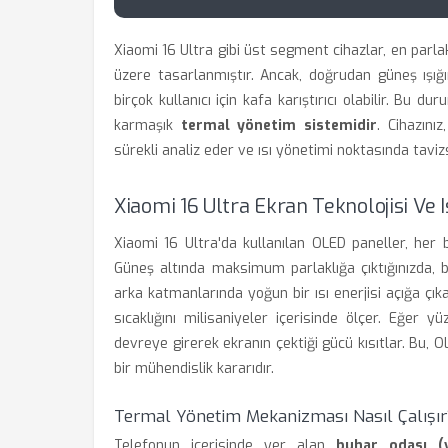
Xiaomi 16 Ultra gibi üst segment cihazlar, en parla
üzere tasarlanmıştır. Ancak, doğrudan güneş ışığ
birçok kullanıcı için kafa karıştırıcı olabilir. Bu
karmaşık
termal yönetim sistemidir
. Cihazını
sürekli analiz eder ve ısı yönetimi noktasında tavizs
Xiaomi 16 Ultra Ekran Teknolojisi Ve Isı
Xiaomi 16 Ultra'da kullanılan OLED paneller, her bi
Güneş altında maksimum parlaklığa çıktığınızda, b
arka katmanlarında yoğun bir ısı enerjisi açığa çık
sıcaklığını milisaniyeler içerisinde ölçer. Eğer yü
devreye girerek ekranın çektiği gücü kısıtlar. Bu, 
bir mühendislik kararıdır.
Termal Yönetim Mekanizması Nasıl Çalışır
Telefonun içerisinde yer alan
buhar odası (