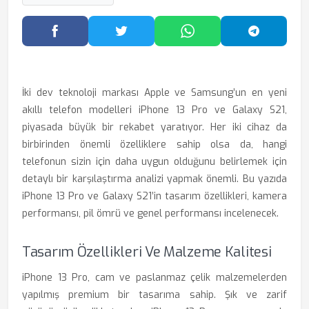
Facebook'ta Paylaş
Twitter'da Paylaş
WhatsApp'ta Paylaş
Telegram
İki dev teknoloji markası Apple ve Samsung’un en yeni
akıllı telefon modelleri iPhone 13 Pro ve Galaxy S21,
piyasada büyük bir rekabet yaratıyor. Her iki cihaz da
birbirinden önemli özelliklere sahip olsa da, hangi
telefonun sizin için daha uygun olduğunu belirlemek için
detaylı bir karşılaştırma analizi yapmak önemli. Bu yazıda
iPhone 13 Pro ve Galaxy S21’in tasarım özellikleri, kamera
performansı, pil ömrü ve genel performansı incelenecek.
Tasarım Özellikleri Ve Malzeme Kalitesi
iPhone 13 Pro, cam ve paslanmaz çelik malzemelerden
yapılmış premium bir tasarıma sahip. Şık ve zarif